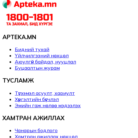
APTEKA.MN
Бидний тухай
Үйлчилгээний нөхцөл
Аюулгүй байдал, нууцлал
Буцаалтын журам
ТУСЛАМЖ
Түгээмэл асуулт, хариулт
Хүргэлтийн бүсчлэл
Эмийн гаж нөлөө мэдээлэх
ХАМТРАН АЖИЛЛАХ
Чанарын бодлого
Хамтран ажиллах нөхцөл