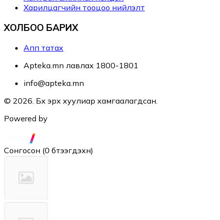
Харилцагчийн тооцоо нийлэлт
ХОЛБОО БАРИХ
Апп татах
Apteka.mn лавлах 1800-1801
info@apteka.mn
© 2026. Бүх эрх хуулиар хамгаалагдсан.
Powered by
Сонгосон
(
0 бүтээгдэхүүн
)