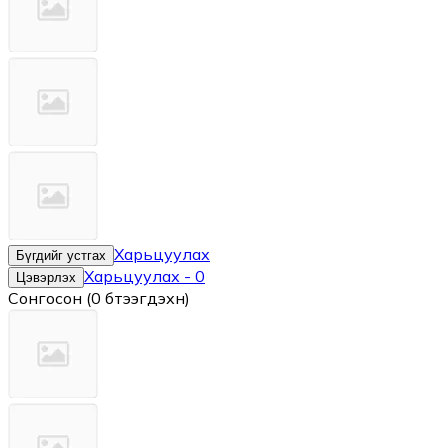
Харьцуулах
Бүгдийг устгах
Харьцуулах
-
0
Цэвэрлэх
Сонгосон
(
0 бүтээгдэхүүн
)