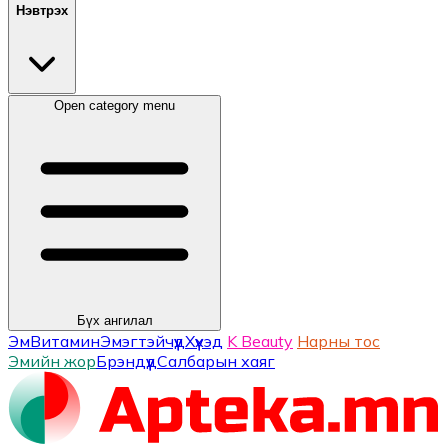
Нэвтрэх
Open category menu
Бүх ангилал
Эм
Витамин
Эмэгтэйчүүд
Хүүхэд
K Beauty
Нарны тос
Эмийн жор
Брэндүүд
Салбарын хаяг