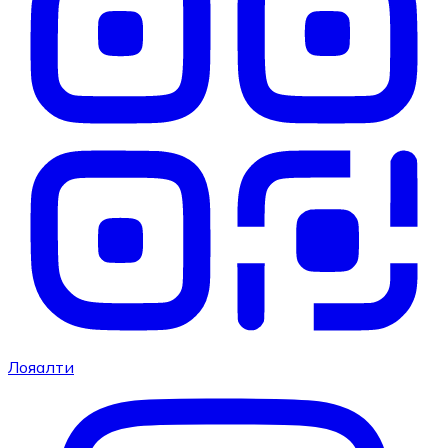
Лояалти