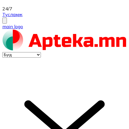
24/7
Тусламж
main logo