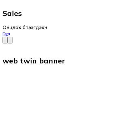
Sales
Онцлох бүтээгдэхүүн
Бүгд
web twin banner